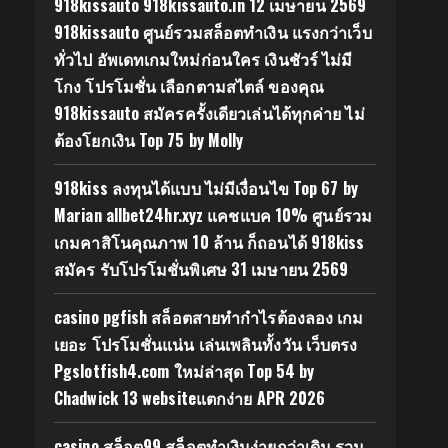
918kissauto 918kissauto.in 12 เมษายน 2569
918kissauto ศูนย์รวมสล็อตทำเงิน แรงกว่าเว็บ
ทั่วไป อัพเดทเกมใหม่ก่อนใคร เงินชัวร์ ไม่มี
โกง โปรโมชั่น เลือกตามสไตล์ ของคุณ
918kissauto สมัครครั้งเดียวเล่นได้ทุกค่าย ไม่
ต้องโยกเงิน Top 75 by Molly
918kiss ลงทุนได้แบบ ไม่มีเงื่อนไข Top 67 by
Marian allbet24hr.xyz แคชแบค 10% ศูนย์รวม
เกมคาสิโนคุณภาพ 10 ล้าน ก็ถอนได้ 918kiss
สมัคร รับโปรโมชั่นพิเศษ 31 เมษายน 2569
casino pgfish สล็อตสายทำกำไรต้องลอง เกม
เยอะ โปรโมชั่นแน่น เล่นเพลินทั้งวัน เว็บตรง
Pgslotfish4.com ใหม่ล่าสุด Top 54 by
Chadwick 13 websiteแตกง่าย APR 2026
casino สล็อต99 สล็อตทำเงินง่ายกว่าเดิม รวม