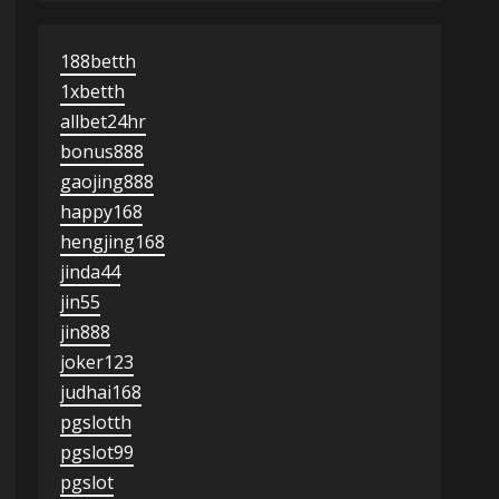
188betth
1xbetth
allbet24hr
bonus888
gaojing888
happy168
hengjing168
jinda44
jin55
jin888
joker123
judhai168
pgslotth
pgslot99
pgslot