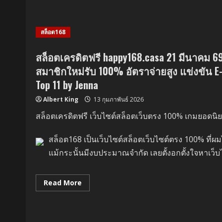
สล็อต168
สล็อตเครดิตฟรี happy168.casa 21 มีนาคม 6
สมาชิกใหม่รับ 100% อัตราจ่ายสูง แข่งขัน E
Top 11 by Jenna
Albert King
13 กุมภาพันธ์ 2026
สล็อตเครดิตฟรี เว็บไซต์สล็อตเว็บตรง 100% เกมยอดนิย
สล็อต168 เป็นเว็บไซต์สล็อตเว็บไซต์ตรง 100% ที
แม้กระนั้นมีงบประมาณจำกัด เลยตั้งอกตั้งใจหาเว็บไ
Read
Read More
more
about
สล็อต
เครดิต
ฟรี