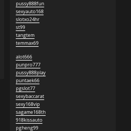
pussy888fun
sexyauto168
slotxo24hr
st99
tangtem
temmax69
alot666
punpro777
pussy888play
puntaek66
pgslot77
sexybaccarat
sexy168vip
sagame168th
918kissauto
pgheng99