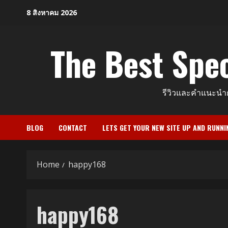
Skip
8 สิงหาคม 2026
to
content
The Best Spe
รีวิวและคำแนะนำกา
BLOG
CONTACT
LETS GET YOUR NEW SITE UP AND RUNNIN
Home
happy168
happy168