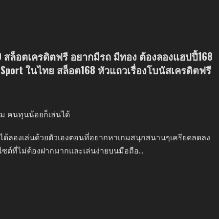
9 สล็อตเครดิตฟรี อยากมีรถ มีทอง ต้องลองแฮปปี้168
-Sport ในไทย สล็อต168 หัวแถวเรื่องโบนัสเครดิตฟรี
ม คนทุนน้อยก็เล่นได้
่ผมได้ลองเล่นด้วยตัวเองตอนที่อยากหาเกมสนุกสนานๆเครียดลดลง
ซต์ที่ไม่ต้องฝากมากและเล่นง่ายบนมือถือ...