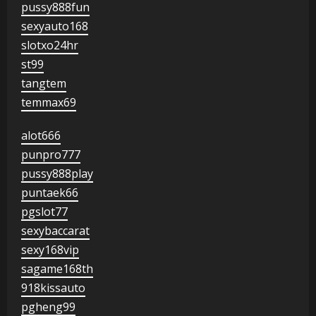
pussy888fun
sexyauto168
slotxo24hr
st99
tangtem
temmax69
alot666
punpro777
pussy888play
puntaek66
pgslot77
sexybaccarat
sexy168vip
sagame168th
918kissauto
pgheng99