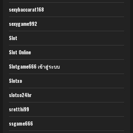
sexybaccarat168
sexygame992
Slot
Slot Online
Slotgame666 เข้าสู่ระบบ
Slotxo
slotxo24hr
sretthi99
ssgame666