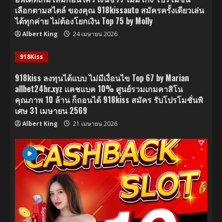
เลือกตามสไตล์ ของคุณ 918kissauto สมัครครั้งเดียวเล่น
ได้ทุกค่าย ไม่ต้องโยกเงิน Top 75 by Molly
Albert King
24 เมษายน 2026
918Kiss
918kiss ลงทุนได้แบบ ไม่มีเงื่อนไข Top 67 by Marian
allbet24hr.xyz แคชแบค 10% ศูนย์รวมเกมคาสิโน
คุณภาพ 10 ล้าน ก็ถอนได้ 918kiss สมัคร รับโปรโมชั่นพิ
เศษ 31 เมษายน 2569
Albert King
21 เมษายน 2026