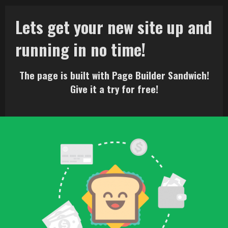
Lets get your new site up and
running in no time!
The page is built with Page Builder Sandwich!
Give it a try for free!