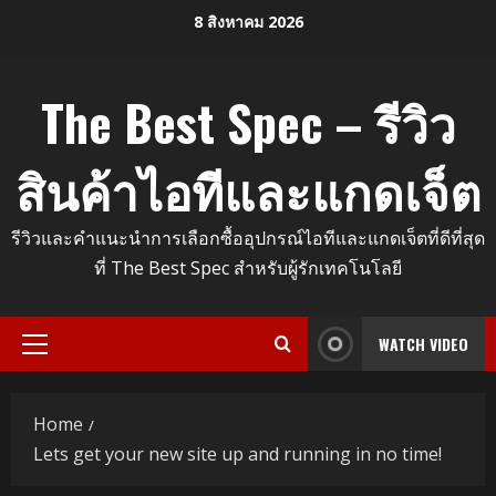
Skip
8 สิงหาคม 2026
to
content
The Best Spec – รีวิว
สินค้าไอทีและแกดเจ็ต
รีวิวและคำแนะนำการเลือกซื้ออุปกรณ์ไอทีและแกดเจ็ตที่ดีที่สุด
ที่ The Best Spec สำหรับผู้รักเทคโนโลยี
WATCH VIDEO
Primary
Menu
Home
Lets get your new site up and running in no time!