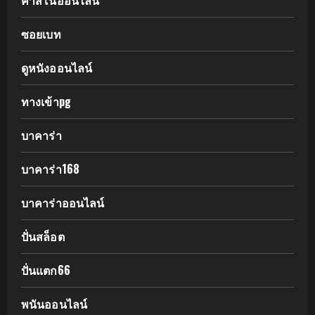
คาสิโนออนไลน์
ซอยเบท
ดูหนังออนไลน์
ทางเข้าpg
บาคาร่า
บาคาร่า168
บาคาร่าออนไลน์
ปั่นสล็อต
ปั่นแตก66
พนันออนไลน์