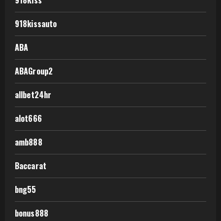
918Kiss
918kissauto
ABA
ABAGroup2
allbet24hr
alot666
amb888
Baccarat
bng55
bonus888