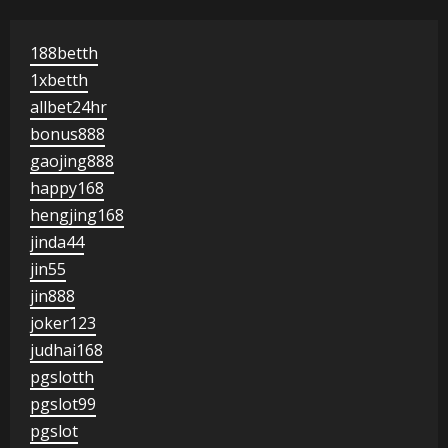
188betth
1xbetth
allbet24hr
bonus888
gaojing888
happy168
hengjing168
jinda44
jin55
jin888
joker123
judhai168
pgslotth
pgslot99
pgslot