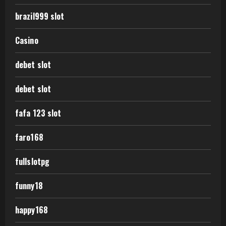
brazil999 slot
Casino
debet slot
debet slot
fafa 123 slot
faro168
fullslotpg
funny18
happy168