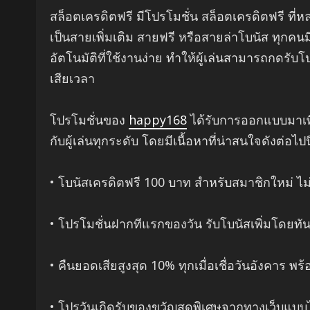
สล็อตเครดิตฟรี มีโปรโมชั่น สล็อตเครดิตฟรี ที่
เป็นสายเพิ่มเติม สายฟรี หรือสายล่าโบนัส ทุกคนมี
อัตโนมัติที่ใช้งานง่าย ทำให้ผู้เล่นสามารถกดรับ
เสียเวลา
โปรโมชั่นของ
happy168
ได้รับการออกแบบมาเพื่
กับผู้เล่นทุกระดับ โดยมีเนื้อหาที่น่าสนใจดังต่อไปนี
• โบนัสเครดิตฟรี 100 บาท สำหรับสมาชิกใหม่ ไม่
• โปรโมชั่นฝากทีแรกของวัน รับโบนัสเพิ่มโดยท
• คืนยอดเสียสูงสุด 10% ทุกเมื่อเชื่อวันอังคาร พ
• โปรวันเกิดรับของขวัญสุดพิเศษจากทางเว็บแบบไม