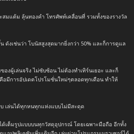
สมแต้ม ลุ้นทองคำ โทรศัพท์เคลื่อนที่ รวมทั้งของรางวัล
้น ดังเช่นว่า โบนัสสูงสุดมากยิ่งกว่า 50% และก็การดูแล
ผู้เล่นจริง ไม่ซับซ้อน ไม่ต้องทำเทิร์นเยอะ และก็
ญคือมีการอัปเดตโปรโมชั่นใหม่ๆตลอดทุกเดือน ทำให้
 เล่นได้ทุกหนทุกแห่งแบบไม่มีสะดุด
ต็มรูปแบบบนทุกวัสดุอุปกรณ์ โดยเฉพาะมือถือ อีกทั้ง
แอปพลิเคชันเพิ่มเติมอีก เล่นผ่านโปรแกรมเบราเซอร์ได้