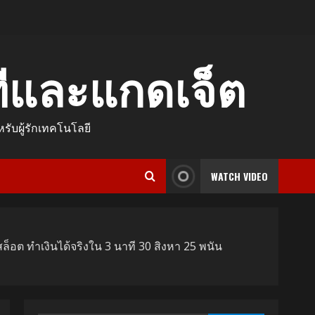
อทีและแกดเจ็ต
รับผู้รักเทคโนโลยี
WATCH VIDEO
อต ทำเงินได้จริงใน 3 นาที 30 สิงหา 25 พนัน