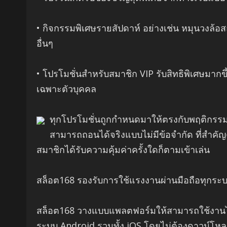
• กิจกรรมพิเศษรายสัปดาห์ อย่างเช่น หมุนวงล้อสะ
อื่นๆ
• โปรโมชั่นสำหรับสมาชิก VIP รับสิทธิพิเศษมากขึ
เฉพาะตัวบุคคล
ทุกโปรโมชั่นถูกกำหนดมาให้ตรงกับพฤติกรรมของ
สามารถถอนได้จริงแบบไม่มีข้อจำกัด ที่สำคั
สมาชิกได้รับความคุ้มค่าครั้งใดก็ตามเข้าเล่น
สล็อต168 รองรับการใช้แรงงานผ่านมือถือทุกระบบ
สล็อต168 วางแบบแพลตฟอร์มให้สามารถใช้งานได้เ
ระบบ Android รวมทั้ง iOS โดยไม่ต้องดาวน์โหลด