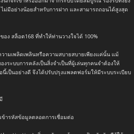
น เงินก็จะเข้าหรือออกมาจากระบบโดยสมบูรณ์ รองรับทั้งยัง
 ไม่มีอย่างน้อยสำหรับการฝาก และสามารถถอนได้สูงสุด
ของ สล็อต168 ที่ทำให้ท่านวางใจได้ 100%
องความเพลิดเพลินหรือความสบายสบายเพียงแค่นั้น แม้
ะบบการคลังเป็นสิ่งจำเป็นที่ผู้เล่นทุกคนจำต้องให้
นี้เป็นอย่างดี จึงได้ปรับปรุงแพลตฟอร์มให้มีระบบระเบียบ
ี
อเข้ารหัสข้อมูลตลอดการเชื่อมต่อ