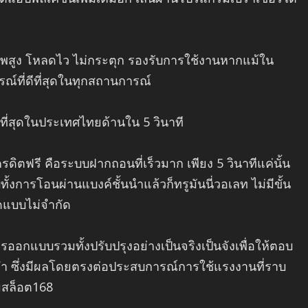
าพสูง โหลดไว ไม่กระตุก รองรับการใช้งานหากแม้ใน
ารณ์ที่ดีที่สุดในทุกสถานการณ์
ที่สุดในประเทศไทยด้านใน 5 วินาที
ครดิตฟรี คือระบบฝากถอนที่เร็วมาก เพียง 5 วินาทีแค่นั้น
งการโอนผ่านแบงค์ชั้นนำแล้วก็ทรูมันนี่วอเลท ไม่มีขั้น
ดแบบไม่จำกัด
ารออกแบบรวมทั้งปรับปรุงอย่างเป็นจริงเป็นจังเพื่อให้ตอบ
นยำ ซึ่งมีผลโดยตรงต่อประสบการณ์การใช้แรงงานที่ราบ
มสล็อต168