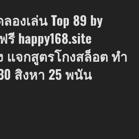
ดลองเล่น Top 89 by
รี happy168.site
ง แจกสูตรโกงสล็อต ทำ
 30 สิงหา 25 พนัน