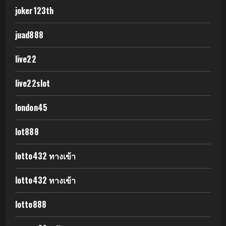
joker123th
juad888
live22
live22slot
london45
lot888
lotto432 ทางเข้า
lotto432 ทางเข้า
lotto888