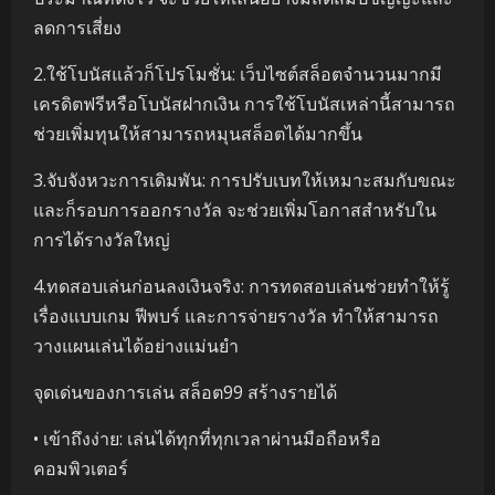
ลดการเสี่ยง
2.ใช้โบนัสแล้วก็โปรโมชั่น: เว็บไซต์สล็อตจำนวนมากมี
เครดิตฟรีหรือโบนัสฝากเงิน การใช้โบนัสเหล่านี้สามารถ
ช่วยเพิ่มทุนให้สามารถหมุนสล็อตได้มากขึ้น
3.จับจังหวะการเดิมพัน: การปรับเบทให้เหมาะสมกับขณะ
และก็รอบการออกรางวัล จะช่วยเพิ่มโอกาสสำหรับใน
การได้รางวัลใหญ่
4.ทดสอบเล่นก่อนลงเงินจริง: การทดสอบเล่นช่วยทำให้รู้
เรื่องแบบเกม ฟีพบร์ และการจ่ายรางวัล ทำให้สามารถ
วางแผนเล่นได้อย่างแม่นยำ
จุดเด่นของการเล่น สล็อต99 สร้างรายได้
• เข้าถึงง่าย: เล่นได้ทุกที่ทุกเวลาผ่านมือถือหรือ
คอมพิวเตอร์