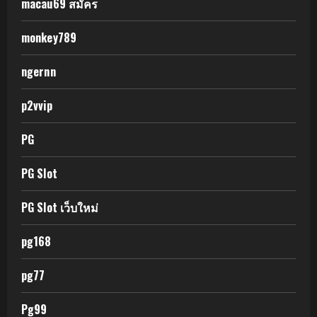
macau69 สมัคร
monkey789
ngernn
p2vvip
PG
PG Slot
PG Slot เว็บใหม่
pg168
pg77
Pg99