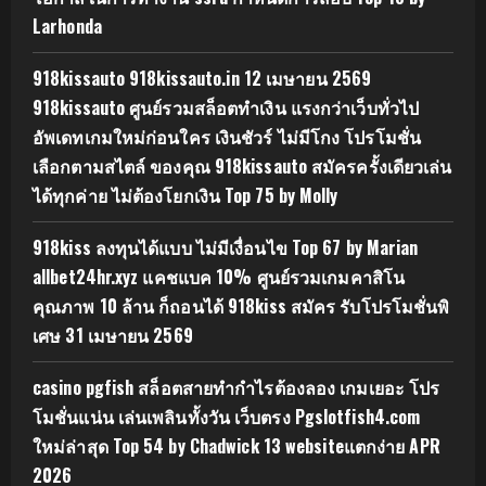
Larhonda
918kissauto 918kissauto.in 12 เมษายน 2569
918kissauto ศูนย์รวมสล็อตทำเงิน แรงกว่าเว็บทั่วไป
อัพเดทเกมใหม่ก่อนใคร เงินชัวร์ ไม่มีโกง โปรโมชั่น
เลือกตามสไตล์ ของคุณ 918kissauto สมัครครั้งเดียวเล่น
ได้ทุกค่าย ไม่ต้องโยกเงิน Top 75 by Molly
918kiss ลงทุนได้แบบ ไม่มีเงื่อนไข Top 67 by Marian
allbet24hr.xyz แคชแบค 10% ศูนย์รวมเกมคาสิโน
คุณภาพ 10 ล้าน ก็ถอนได้ 918kiss สมัคร รับโปรโมชั่นพิ
เศษ 31 เมษายน 2569
casino pgfish สล็อตสายทำกำไรต้องลอง เกมเยอะ โปร
โมชั่นแน่น เล่นเพลินทั้งวัน เว็บตรง Pgslotfish4.com
ใหม่ล่าสุด Top 54 by Chadwick 13 websiteแตกง่าย APR
2026