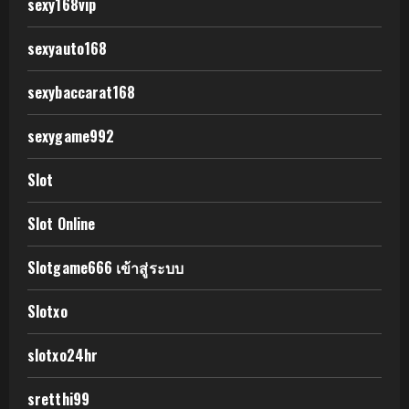
sexy168vip
sexyauto168
sexybaccarat168
sexygame992
Slot
Slot Online
Slotgame666 เข้าสู่ระบบ
Slotxo
slotxo24hr
sretthi99