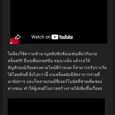
ไม่ต้องใช้ความชำนาญสลับซับซ้อนเช่นเดียวกับเกม
สล็อต99 อื่นๆเพียงกดสปิน หมุนวงล้อ แล้วรอให้
สัญลักษณ์เรียงตรงตามไลน์ที่กำหนด ก็สามารถรับรางวัล
ได้โดยทันที ยิ่งไปกว่านี้ เกมสล็อตยังมีอัตราการจ่ายที่
นานัปการ และก็หลายเกมมีฟีเจอร์โบนัสที่ช่วยเพิ่มช่อง
ทางชนะ ทำให้ผู้เล่นมีโอกาสสร้างรายได้เพิ่มขึ้นเรื่อยๆ