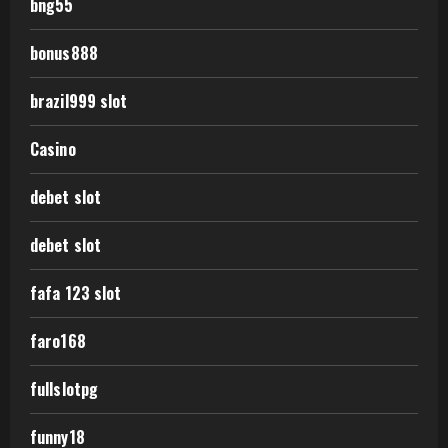
bng55
bonus888
brazil999 slot
Casino
debet slot
debet slot
fafa 123 slot
faro168
fullslotpg
funny18