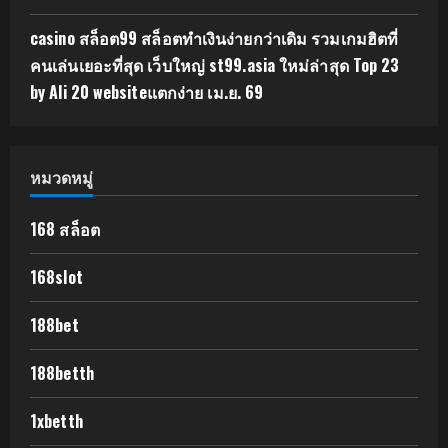
casino สล็อต99 สล็อตทำเงินง่ายกว่าเดิม รวมเกมฮิตที่
คนเล่นเยอะที่สุด เว็บใหญ่ st99.asia ใหม่ล่าสุด Top 23
by Ali 20 websiteแตกง่าย เม.ย. 69
หมวดหมู่
168 สล็อต
168slot
188bet
188betth
1xbetth