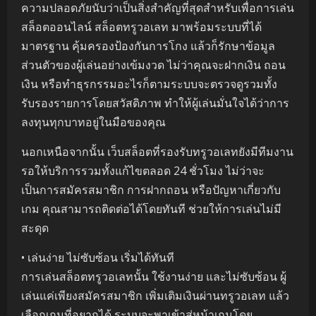
ความปลอดภัยนับว่าเป็นสิ่งสำคัญที่สุดสำหรับเพื่อการเล่น
สล็อตออนไลน์ สล็อตทรูวอเลท มาพร้อมระบบที่ได้
มาตรฐาน คุ้มครองป้องกันการโกง แล้วก็รักษาข้อมูล
ส่วนตัวของผู้เล่นอย่างเข้มงวด ไม่ว่าคุณจะฝากเงิน ถอน
เงิน หรือทำธุรกรรมอะไรก็ตามระบบจะตรวจดูรวมทั้ง
รับรองรายการโดยสวัสดิภาพ ทำให้ผู้เล่นมั่นใจได้ว่าการ
ลงทุนทุกบาทอยู่ในมือของคุณ
นอกเหนือจากนั้น เว็บสล็อตที่รองรับทรูวอเลทยังมีทีมงาน
รอให้บริการรวมทั้งแก้ไขตลอด 24 ชั่วโมง ไม่ว่าจะ
เป็นการสมัครสมาชิก การฝากถอน หรือปัญหาเกี่ยวกับ
เกม คุณสามารถติดต่อได้โดยทันที ช่วยให้การเล่นไม่มี
สะดุด
• เล่นง่าย ไม่ซับซ้อน เริ่มได้ทันที
การเล่นสล็อตทรูวอเลทนั้น ใช้งานง่าย และไม่ซับซ้อน ผู้
เล่นแค่เพียงสมัครสมาชิก เพิ่มเติมเงินผ่านทรูวอเลท แล้ว
เลือกเกมที่อยากได้ ระบบจะพาเข้าสู่หน้าเกมโดย