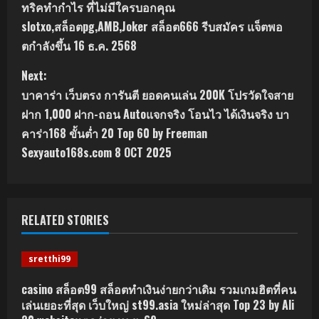
n
ทริคทำกำไร ที่ไม่มีใครบอกคุณ
slotxo,สล็อตpg,AMB,Joker สล็อต666 รีบสมัคร แจ็ตพอ
t
ตกำลังขึ้น 16 ธ.ค. 2568
i
Next:
บาคาร่า เว็บตรง การันตี ยอดคนเล่น 200K โปรวัดใจสาย
n
ฝาก 1,000 ฝาก-ถอน Autoแจกจริง โอนไว ได้เงินจริง บา
u
คาร่า168 ขั้นต่ำ 20 Top 60 by Freeman
Sexyauto168s.com 8 OCT 2025
e
R
e
RELATED STORIES
a
sretthi99
d
casino สล็อต99 สล็อตทำเงินง่ายกว่าเดิม รวมเกมฮิตที่คน
เล่นเยอะที่สุด เว็บใหญ่ st99.asia ใหม่ล่าสุด Top 23 by Ali
i