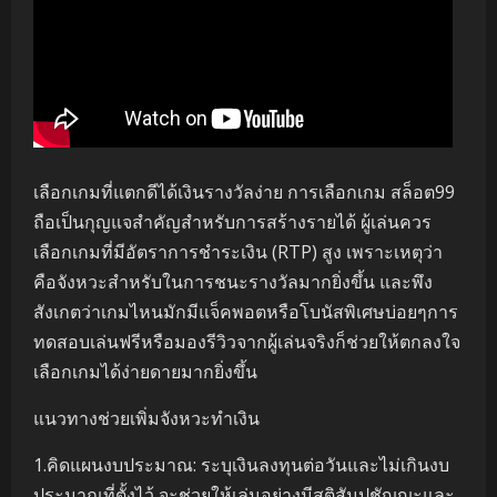
เลือกเกมที่แตกดีได้เงินรางวัลง่าย การเลือกเกม สล็อต99
ถือเป็นกุญแจสำคัญสำหรับการสร้างรายได้ ผู้เล่นควร
เลือกเกมที่มีอัตราการชำระเงิน (RTP) สูง เพราะเหตุว่า
คือจังหวะสำหรับในการชนะรางวัลมากยิ่งขึ้น และพึง
สังเกตว่าเกมไหนมักมีแจ็คพอตหรือโบนัสพิเศษบ่อยๆการ
ทดสอบเล่นฟรีหรือมองรีวิวจากผู้เล่นจริงก็ช่วยให้ตกลงใจ
เลือกเกมได้ง่ายดายมากยิ่งขึ้น
แนวทางช่วยเพิ่มจังหวะทำเงิน
1.คิดแผนงบประมาณ: ระบุเงินลงทุนต่อวันและไม่เกินงบ
ประมาณที่ตั้งไว้ จะช่วยให้เล่นอย่างมีสติสัมปชัญญะและ