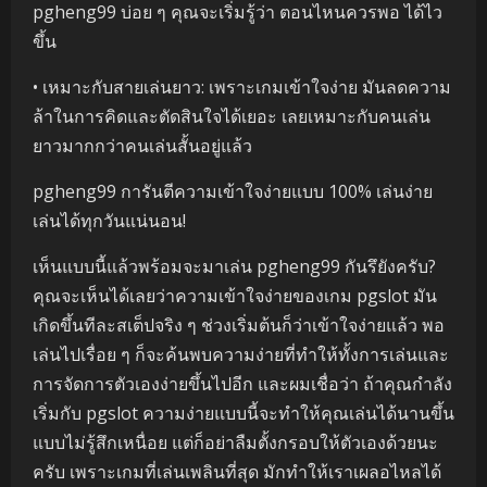
pgheng99 บ่อย ๆ คุณจะเริ่มรู้ว่า ตอนไหนควรพอ ได้ไว
ขึ้น
• เหมาะกับสายเล่นยาว: เพราะเกมเข้าใจง่าย มันลดความ
ล้าในการคิดและตัดสินใจได้เยอะ เลยเหมาะกับคนเล่น
ยาวมากกว่าคนเล่นสั้นอยู่แล้ว
pgheng99 การันตีความเข้าใจง่ายแบบ 100% เล่นง่าย
เล่นได้ทุกวันแน่นอน!
เห็นแบบนี้แล้วพร้อมจะมาเล่น pgheng99 กันรึยังครับ?
คุณจะเห็นได้เลยว่าความเข้าใจง่ายของเกม pgslot มัน
เกิดขึ้นทีละสเต็ปจริง ๆ ช่วงเริ่มต้นก็ว่าเข้าใจง่ายแล้ว พอ
เล่นไปเรื่อย ๆ ก็จะค้นพบความง่ายที่ทำให้ทั้งการเล่นและ
การจัดการตัวเองง่ายขึ้นไปอีก และผมเชื่อว่า ถ้าคุณกำลัง
เริ่มกับ pgslot ความง่ายแบบนี้จะทำให้คุณเล่นได้นานขึ้น
แบบไม่รู้สึกเหนื่อย แต่ก็อย่าลืมตั้งกรอบให้ตัวเองด้วยนะ
ครับ เพราะเกมที่เล่นเพลินที่สุด มักทำให้เราเผลอไหลได้