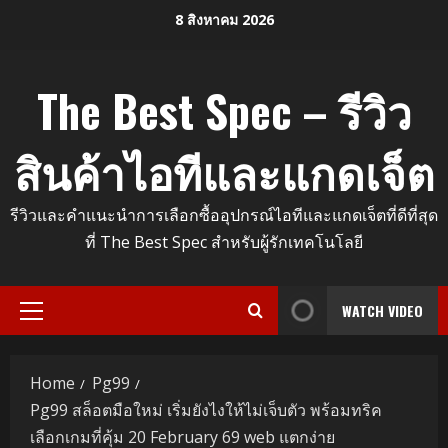
Skip
8 สิงหาคม 2026
to
content
The Best Spec – รีวิว
สินค้าไอทีและแกดเจ็ต
รีวิวและคำแนะนำการเลือกซื้ออุปกรณ์ไอทีและแกดเจ็ตที่ดีที่สุด
ที่ The Best Spec สำหรับผู้รักเทคโนโลยี
WATCH VIDEO
Primary
Menu
Home
Pg99
Pg99 สล็อตมือใหม่ เริ่มยังไงให้ไม่เจ็บตัว พร้อมทริค
เลือกเกมที่คุ้ม 20 February 69 web แตกง่าย