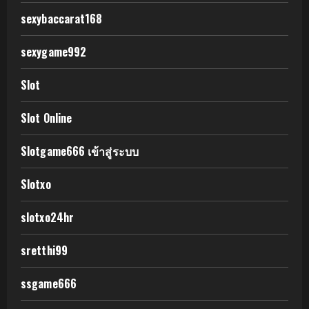
sexybaccarat168
sexygame992
Slot
Slot Online
Slotgame666 เข้าสู่ระบบ
Slotxo
slotxo24hr
sretthi99
ssgame666