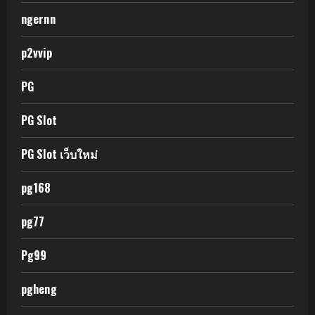
ngernn
p2vvip
PG
PG Slot
PG Slot เว็บใหม่
pg168
pg77
Pg99
pgheng