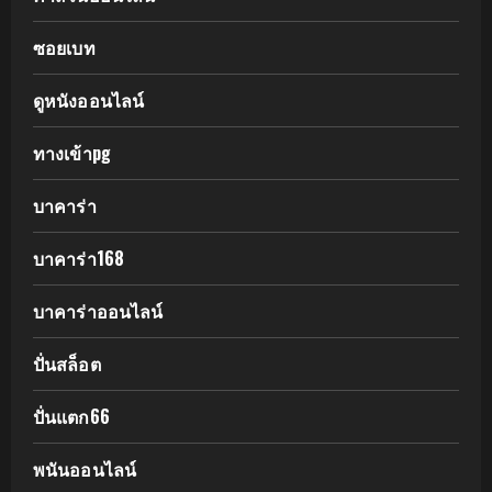
ซอยเบท
ดูหนังออนไลน์
ทางเข้าpg
บาคาร่า
บาคาร่า168
บาคาร่าออนไลน์
ปั่นสล็อต
ปั่นแตก66
พนันออนไลน์