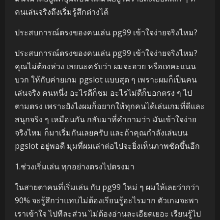
คนเล่นจริงถึงเริ่มรู้สึกต่างได้
ประสบการณ์ตรงของคนเล่น pg99 เข้าใจง่ายจริงไหม?
ประสบการณ์ตรงของคนเล่น pg99 เข้าใจง่ายจริงไหม?
คุณไม่ต้องห่วง เลยนะครับว่า ผมจะอวย หรือเทคะแนน
บวก ให้กับค่ายเกม pgslot แบบสุด ๆ เพราะผมก็เป็นคน
เล่นจริง คนหนึ่ง อะไรดีก็ชม อะไรไม่ดีก็บอกตรง ๆ ไป
ตามตรง เพราะยังไงผมก็อยากให้ทุกคนได้เล่นเกมที่ดีและ
สนุกจริง ๆ เหมือนกัน กลับมาที่คำถามว่า มันเข้าใจง่าย
จริงไหม ก็มาเริ่มกันเลยครับ และถ้าคุณกำลังเล่นบน
pgslot อยู่พอดี มุมที่ผมเล่าต่อไปจะยิ่งเห็นภาพชัดขึ้นอีก
1.ช่วงเริ่มเล่น ทุกอย่างตรงไปตรงมา
ในสายตาคนที่เริ่มเล่น กับ pg99 ใหม่ ๆ ผมให้เลยว่ากว่า
90% จะรู้สึกว่าแทบไม่ต้องเรียนรู้อะไรมาก ตัวเกมจะพา
เราเข้าใจ ไปทีละส่วน ไม่ต้องอ่านละเอียดเยอะ เรียนรู้ไป