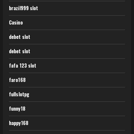
brazil999 slot
Casino
debet slot
debet slot
fafa 123 slot
faro168
fullslotpg
funny18
happy168