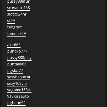
pussy888fun
sexyauto168
slotxo24hr
st99
tangtem
temmax69
alot666
punpro777
pussy888play
puntaek66
pgslot77
sexybaccarat
sexy168vip
sagame168th
918kissauto
pgheng99