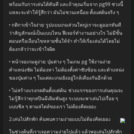
พร้อมกับการเล่นได้ทันที และถ้าคุณเริ่มจาก pg99 ช่วงนี้
แหละจะทำให้รู้สึกว่า มันไม่ชวนเหนื่อย ตั้งแต่ต้นจริง ๆ
• กติกาเข้าใจง่าย: รูปแบบเกมส่วนใหญ่เราจะดูออกทันที
ว่าสัญลักษณ์เป็นแบบไหน ฟีเจอร์ทำงานอย่างไร ไม่มีขั้น
ตอนหรือเงื่อนไขหลายชั้นให้จำ ทำให้เริ่มเล่นได้โดยไม่
ต้องกลัวว่าจะเข้าใจผิด
• หน้าจอเกมดูง่าย: ปุ่มต่าง ๆ ในเกม pg ใช้งานง่าย
ตำแหน่งชัด ไม่ต้องหา ไม่ต้องตั้งค่าซับซ้อน และตำแหน่ง
ของปุ่มต่าง ๆ ในแต่ละเกมยังอยู่ใกล้เคียงกันอีกด้วย
• ไม่สร้างแรงกดดันตั้งแต่ต้น: ช่วงแรกของการเล่นคุณจะ
ไม่รู้สึกว่าทุกสปินมีเดิมพันสูง ระบบจะพาเล่นไปเรื่อย ๆ
แบบชิล ๆ ตามสไตล์ของเรา ไม่ต้องคิดเยอะ
2.เล่นไปสักพัก ค้นพบความง่ายแบบไม่ต้องคิดเยอะ
ในช่วงต้นที่เราเจอความง่ายไปแล้ว แล้วพอเล่นไปสักพัก