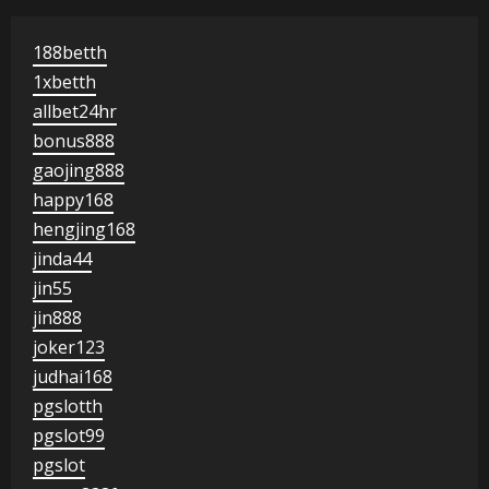
188betth
1xbetth
allbet24hr
bonus888
gaojing888
happy168
hengjing168
jinda44
jin55
jin888
joker123
judhai168
pgslotth
pgslot99
pgslot