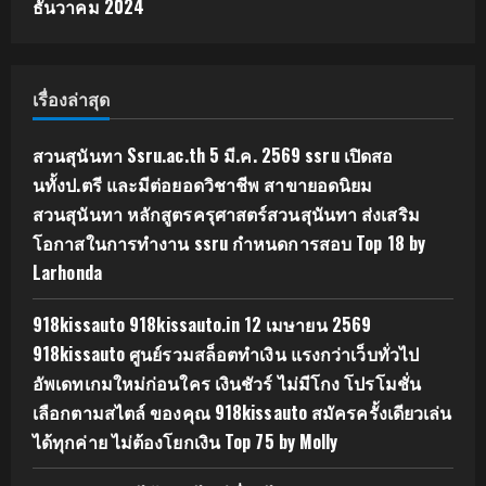
ธันวาคม 2024
เรื่องล่าสุด
สวนสุนันทา Ssru.ac.th 5 มี.ค. 2569 ssru เปิดสอ
นทั้งป.ตรี และมีต่อยอดวิชาชีพ สาขายอดนิยม
สวนสุนันทา หลักสูตรครุศาสตร์สวนสุนันทา ส่งเสริม
โอกาสในการทำงาน ssru กำหนดการสอบ Top 18 by
Larhonda
918kissauto 918kissauto.in 12 เมษายน 2569
918kissauto ศูนย์รวมสล็อตทำเงิน แรงกว่าเว็บทั่วไป
อัพเดทเกมใหม่ก่อนใคร เงินชัวร์ ไม่มีโกง โปรโมชั่น
เลือกตามสไตล์ ของคุณ 918kissauto สมัครครั้งเดียวเล่น
ได้ทุกค่าย ไม่ต้องโยกเงิน Top 75 by Molly