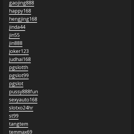
gaojing888
happy168
hengjing168
jinda44
jin55
jin888
joker123
judhai168
pgslotth
pgslot99
pgslot
pussy888fun
sexyauto168
slotxo24hr
st99
tangtem
temmax69