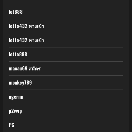
lot888
lotto432 ทางเข้า
lotto432 ทางเข้า
lotto888
macau69 สมัคร
monkey789
ngernn
p2vvip
PG