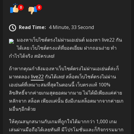
0
0
Read Time:
4 Minute, 33 Second
มองหาเว็บไซต์ตรงไม่ผ่านเอเย่นต์ มองหา live22 กัน
ได้เลย เว็บไซต์ตรงแท้ที่ยอดเยี่ยม ฝากถอนง่าย ทำ
กำไรได้จริง สมัครเลย!
ถ้าหากคุณกำลังมองหาเว็บไซต์ตรงไม่ผ่านเอเย่นต์ล่ะก็
มาทดลอง
live22
กันได้เลย! สล็อตเว็บไซต์ตรงไม่ผ่าน
เอเย่นต์ที่เหมาะสมที่สุดในตอนนี้ เว็บตรงแท้ 100%
ลิขสิทธิ์จากค่ายเกมสุดยอดมากมาย ไม่ได้มีเพียงแค่ค่าย
หลักจาก สล็อต เพียงแค่นั้น ยังมีเกมสล็อตมากจากค่ายเก
มอื่นๆอีกด้วย
ให้คุณสนุกสนานกับเกมที่ถูกใจได้มากกว่า 1,000 เกม
เล่นผ่านมือถือได้เลยทันที มีโปรโมชั่นและก็กิจกรรมมาก