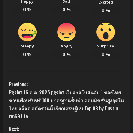
Happy
Sad
Excited
0
%
0
%
0
%
Sleepy
Angry
Surprise
0
%
0
%
0
%
C
Previous:
Pgslot 16 ต.ค. 2025 pgslot เว็บคาสิโนอันดับ 1 ของไทย
o
ชวนเพื่อนรับฟรี 100 มาตรฐานชั้นนำ คอมมิชชั่นสูงสุดใน
n
ไทย สล็อต สมัครวันนี้ เรียกเศรษฐีแน่ Top 83 by Dustin
tm69.life
t
Next: