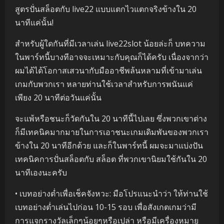
สูตรปั่นสล็อตกับ live22 แบบแตกไวแตกจริงข้างใน 20
นาทีแค่นั้น!
สำหรับผู้ใดกันที่มีเวลาเล่น live22slot น้อยล่ะก็ บทความ
ในพาร์ทนี้บางทีอาจจะเหมาะกับคุณก็ได้ครับ เนื่องจากว่า
ผมได้ได้โอกาสเสวนากับมืออาชีพล้นหลามที่เข้ามาเล่น
เกมกับพวกเรา หลายท่านใช้เวลาสำหรับการพนันแค่
เพียง 20 นาทีต่อวันแค่นั้น
จะแพ้หรือชนะก็วัดกันใน 20 นาทีนี้ไปเลย ซึ่งพวกเขาต่าง
ก็มีเทคนิคมากมายในการเอาชนะเกมเดิมพันของพวกเรา
ข้างใน 20 นาทีอีกด้วย และก็ในพาร์ทนี้ ผมจะมาแบ่งปัน
เทคนิคการปั่นสล็อตกับ สล็อต ที่พวกเขานิยมใช้กันใน 20
นาทีเองนะครับ
• เบทอย่างต่ำเพื่อเช็คจังหวะ: มือโปรแนะนำว่า ให้ท่านใช้
เบทอย่างต่ำเล่นไปก่อน 10-15 รอบ เพื่อสังเกตเกมว่ามี
การแจกรางวัลเล็กๆน้อยๆหรือเปล่า หรือมีเครื่องหมาย