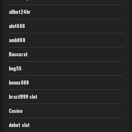
allbet24hr
alot666
amb888
Baccarat
bng55
bonus888
brazil999 slot
Casino
debet slot