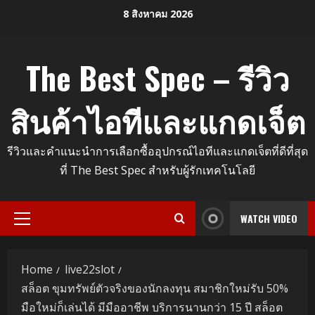
Skip
8 สิงหาคม 2026
to
content
The Best Spec – รีวิว
สินค้าไอทีและแกดเจ็ต
รีวิวและคำแนะนำการเลือกซื้ออุปกรณ์ไอทีและแกดเจ็ตที่ดีที่สุด
ที่ The Best Spec สำหรับผู้รักเทคโนโลยี
WATCH VIDEO
Primary
Menu
Home
live22slot
สล็อต ขุมทรัพย์ตัวจริงของนักลงทุน สมาชิกใหม่รับ 50%
มือใหม่ก็เล่นได้ มีมืออาชีพ บริการนานกว่า 15 ปี สล็อต