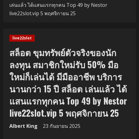
เล่นแล้ว ได้แสนแรกทุกคน Top 49 by Nestor
live22slot.vip 5 พฤศจิกายน 25
live22slot
สล็อต ขุมทรัพย์ตัวจริงของนัก
ลงทุน สมาชิกใหม่รับ 50% มือ
ใหม่ก็เล่นได้ มีมืออาชีพ บริการ
นานกว่า 15 ปี สล็อต เล่นแล้ว ได้
แสนแรกทุกคน Top 49 by Nestor
live22slot.vip 5 พฤศจิกายน 25
Albert King
23 กันยายน 2025