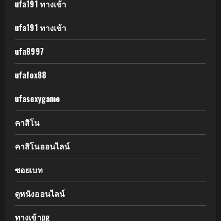
ufa191 ทางเข้า
ufa191 ทางเข้า
ufa8997
ufafox88
ufasexygame
คาสิโน
คาสิโนออนไลน์
ซอยเบท
ดูหนังออนไลน์
ทางเข้าpg